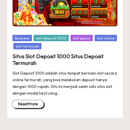
Posted
Business
slot deposit 1000
slot gacor
slot online
in
slot termurah
Situs Slot Deposit 1000 Situs Deposit
Termurah
Slot Deposit 1000 adalah situs tempat bermain slot secara
online termurah, yang bisa melakukan deposit hanya
dengan 1000 rupiah. Situ ini menjadi salah satu situs slot
dengan modal kecil yang…
Read More